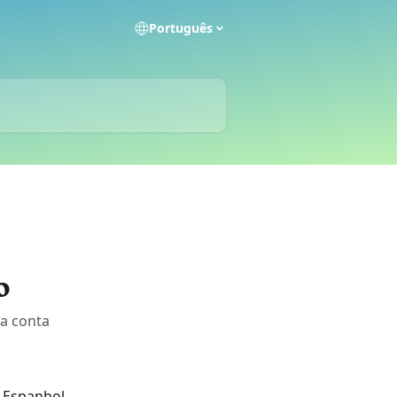
Português
o
a conta
 Espanhol, 