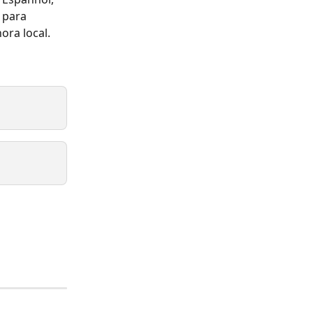
 para 
ra local.