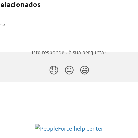
relacionados
nel
Isto respondeu à sua pergunta?
😞
😐
😃