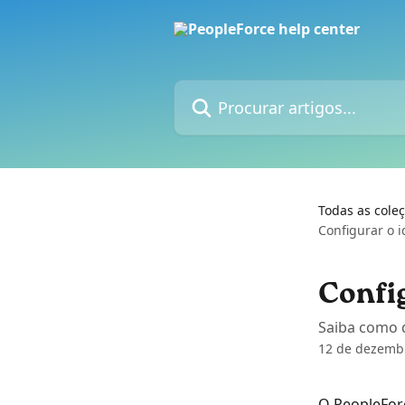
Ir para conteúdo principal
Procurar artigos...
Todas as cole
Configurar o i
Config
Saiba como d
12 de dezemb
O PeopleForc