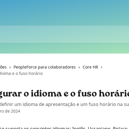
ções
PeopleForce para colaboradores
Core HR
dioma e o fuso horário
urar o idioma e o fuso horári
efinir um idioma de apresentação e um fuso horário na su
ro de 2024
e suporta os seguintes idiomas: Inglês, Ucraniano, Polaco,