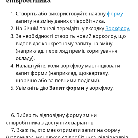
співробітника
Створіть або використовуйте наявну 
форму
запиту на зміну даних співробітника.
На бічній панелі перейдіть у вкладку 
Воркфлоу.
За необхідності створіть новий воркфлоу, що 
відповідає конкретному запиту на зміну 
(наприклад, перегляд премії, коригування 
окладу).
Налаштуйте, коли воркфлоу має ініціювати 
запит форми (наприклад, щокварталу, 
щорічно або за певними подіями).
Увімкніть дію 
Запит форми
 у воркфлоу.
    6. Виберіть відповідну форму зміни 
співробітника з доступних варіантів.
    7. Вкажіть, хто має отримати запит на форму 
(наприклад, менеджер співробітника, відділ кадрів 