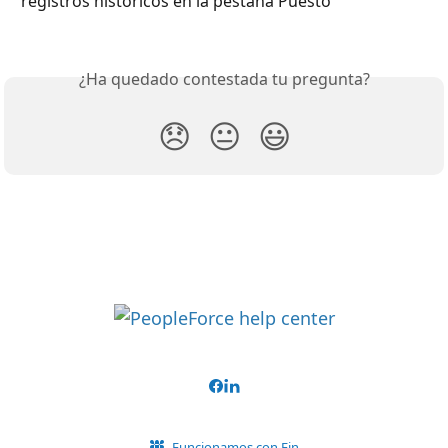
registros históricos en la pestaña Puesto
¿Ha quedado contestada tu pregunta?
😞
😐
😃
Funcionamos con Fin