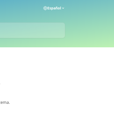
Español
e
stema.