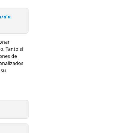
rd o 
onar 
. Tanto si 
iones de 
onalizados 
 su 