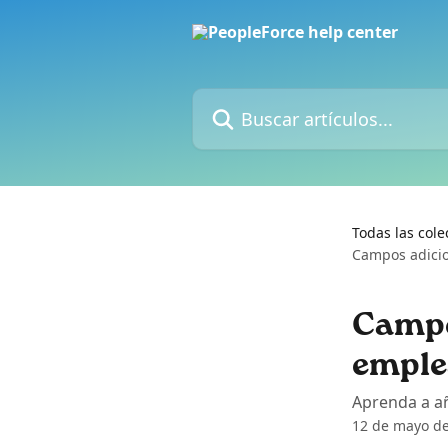
Ir al contenido principal
Buscar artículos...
Todas las cole
Campos adicio
Campos
emple
Aprenda a añ
12 de mayo d