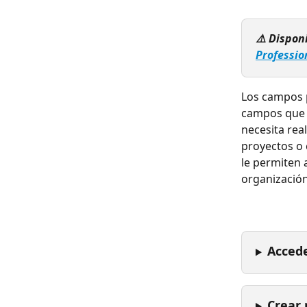
⚠️ Dispon
Professio
Los campos p
campos que n
necesita rea
proyectos o 
le permiten a
organización
Accede
Crear