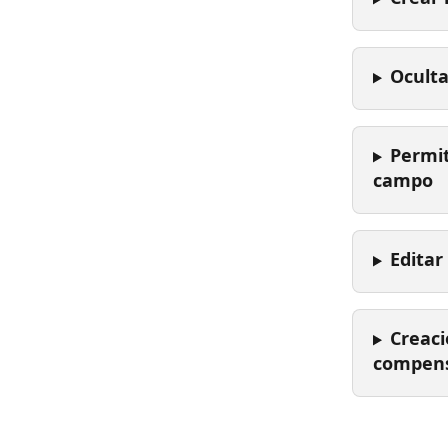
Oculta
Permit
campo
Edita
Creaci
compens