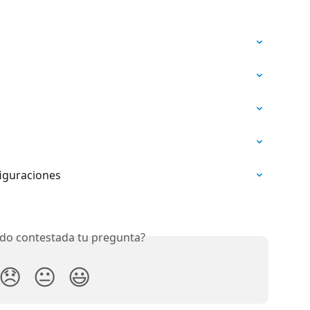
figuraciones
do contestada tu pregunta?
😞
😐
😃