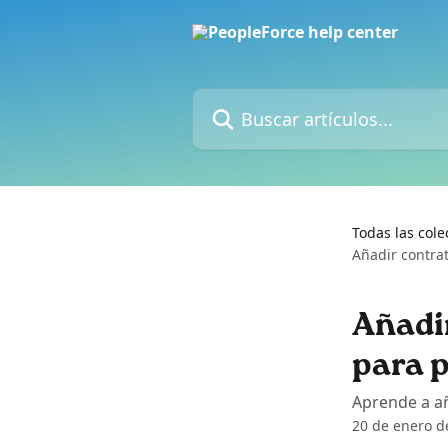
Ir al contenido principal
Buscar artículos...
Todas las cole
Añadir contra
Añadi
para p
Aprende a añ
20 de enero d