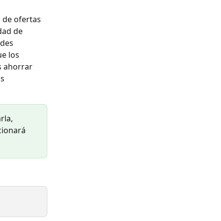
 de ofertas 
dad de 
des 
e los 
s ahorrar 
s 
rla, 
cionará 