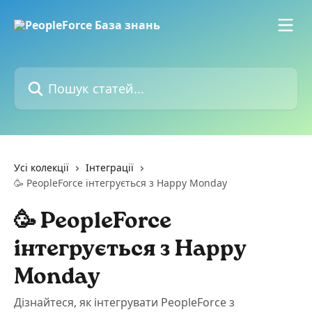
Перейти до основного контенту
Пошук статей...
Усі колекції
Інтеграції
🥳 PeopleForce інтегрується з Happy Monday
🥳 PeopleForce
інтегрується з Happy
Monday
Дізнайтеся, як інтегрувати PeopleForce з