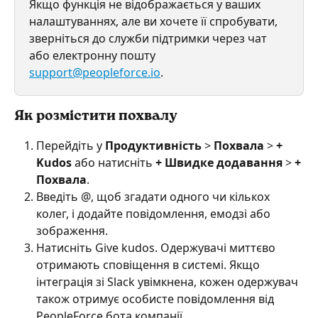
Якщо функція не відображається у ваших 
налаштуваннях, але ви хочете її спробувати, 
зверніться до служби підтримки через чат 
або електронну пошту 
support@peopleforce.io
.
Як розмістити похвалу
Перейдіть у 
Продуктивність
 > 
Похвала
 > 
+ 
Kudos
 або натисніть 
+ Швидке додавання
 > 
+ 
Похвала
.
Введіть @, щоб згадати одного чи кількох 
колег, і додайте повідомлення, емодзі або 
зображення.
Натисніть Give kudos. Одержувачі миттєво 
отримають сповіщення в системі. Якщо 
інтеграція зі Slack увімкнена, кожен одержувач 
також отримує особисте повідомлення від 
PeopleForce бота компанії.