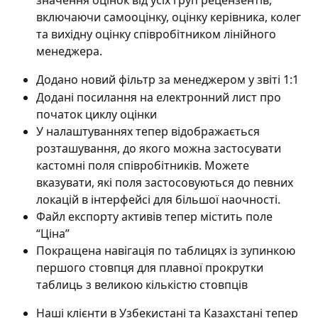
значення оцінок від усіх груп рецензентів, 
включаючи самооцінку, оцінку керівника, колег 
та вихідну оцінку співробітником лінійного 
менеджера.
Додано новий фільтр за менеджером у звіті 1:1
Додані посилання на електронний лист про 
початок циклу оцінки
У налаштуваннях тепер відображається 
розташування, до якого можна застосувати 
кастомні поля співробітників. Можете 
вказувати, які поля застосовуються до певних 
локацій в інтерфейсі для більшої наочності.
Файл експорту активів тепер містить поле 
“Ціна”
Покращена навігація по таблицях із зупинкою 
першого стовпця для плавної прокрутки 
таблиць з великою кількістю стовпців
Наші клієнти в Узбекистані та Казахстані тепер 