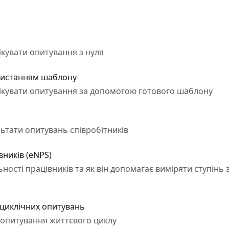
ікувати опитування з нуля
ористанням шаблону
лікувати опитування за допомогою готового шаблону
льтати опитувань співробітників
вників (eNPS)
ьності працівників та як він допомагає виміряти ступінь 
 циклічних опитувань
 опитування життєвого циклу