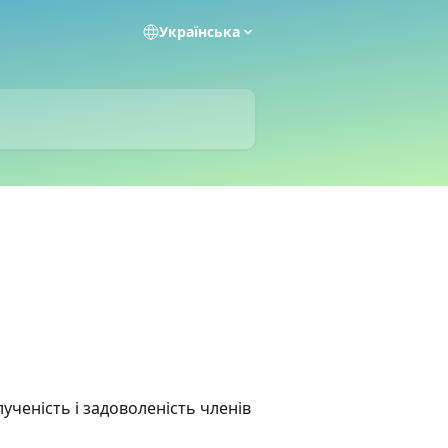
Українська
ученість і задоволеність членів