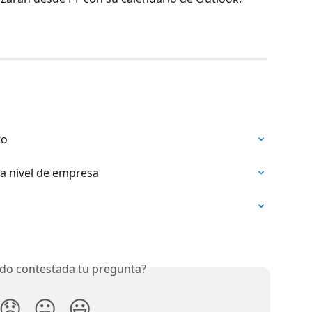
to
a nivel de empresa
do contestada tu pregunta?
😞
😐
😃