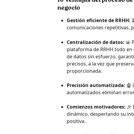
10 Ventajas del proceso de
negocio
Gestión eficiente de RRHH: 
⏳
comunicaciones repetitivas, 
Centralización de datos:
 📊 
plataforma de RRHH todo en u
de datos sin esfuerzo, garant
precisos, a la vez que preser
proporcionada.
Precisión automatizada: 
🤖 
automatizados eliminan errore
Comienzos motivadores: 
🎉 
dinámico, despertando su in
positiva.