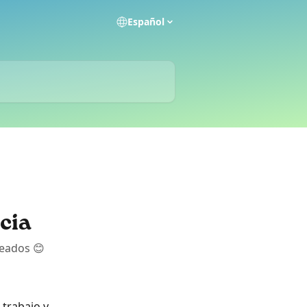
Español
ncia
leados 😊
trabajo y 