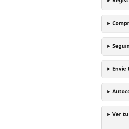
Regist
Compr
Seguim
Envíe 
Autoc
Ver tu