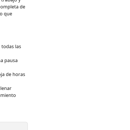
 completa de 
lo que 
 todas las 
na pausa 
oja de horas 
llenar 
imiento 