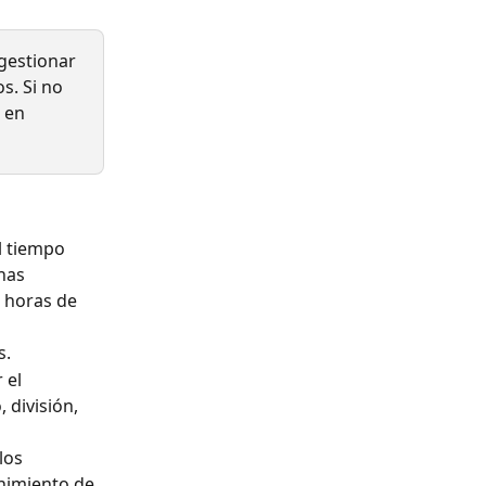
gestionar 
s. Si no 
 en 
l tiempo 
has 
 horas de 
s.
 el 
división, 
los 
enimiento de 