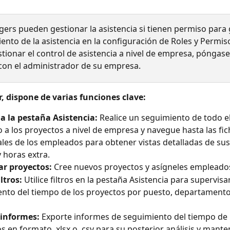
ers pueden gestionar la asistencia si tienen permiso para 
ento de la asistencia en la configuración de Roles y Permiso
tionar el control de asistencia a nivel de empresa, póngase
con el administrador de su empresa.
, dispone de varias funciones clave:
a la pestaña Asistencia:
 Realice un seguimiento de todo e
 a los proyectos a nivel de empresa y navegue hasta las fic
ales de los empleados para obtener vistas detalladas de sus
y horas extra.
ar proyectos:
 Cree nuevos proyectos y asígneles empleado
iltros:
 Utilice filtros en la pestaña Asistencia para supervisar
nto del tiempo de los proyectos por puesto, departamento, 
 informes:
 Exporte informes de seguimiento del tiempo de 
s en formato .xlsx o .csv para su posterior análisis y mant