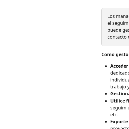
Los manag
el seguimi
puede ges
contacto 
Como gestor
Acceder 
dedicado
individu
trabajo 
Gestion
Utilice f
seguimie
etc.
Exporte
proyecto