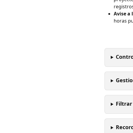
registro
Avise a
horas p
Contro
Gestio
Filtrar
Record