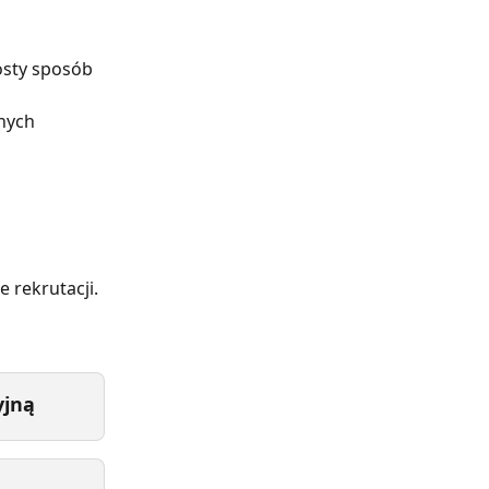
sty sposób 
 
nych 
 rekrutacji.
yjną