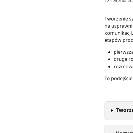
12 stycznia 2
Tworzenie s
na usprawni
komunikacji
etapów proce
pierwsza
druga r
rozmowa
To podejście
Tworze