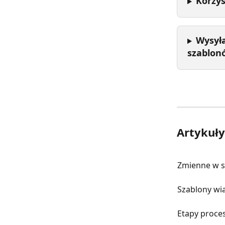
Korzys
Wysyła
szablon
Artykuł
Zmienne w s
Szablony wi
Etapy proce