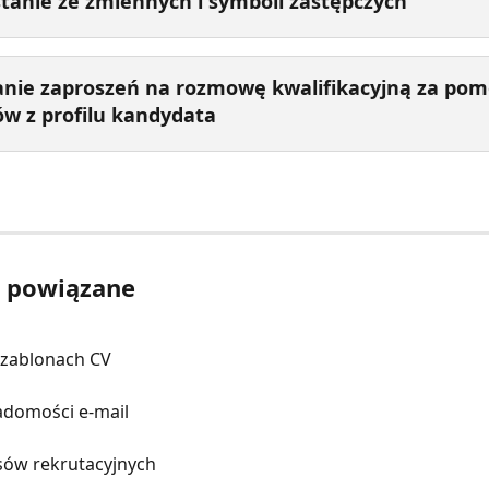
tanie ze zmiennych i symboli zastępczych
nie zaproszeń na rozmowę kwalifikacyjną za pom
ów z profilu kandydata
y powiązane
zablonach CV
adomości e-mail
sów rekrutacyjnych