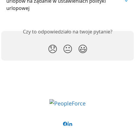
urlopów na żądanie w ustawieniach polityki 
urlopowej
Czy to odpowiedziało na twoje pytanie?
😞
😐
😃