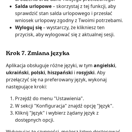
Salda urlopowe
 – skorzystaj z tej funkcji, aby 
sprawdzić stan salda urlopowego i przesłać 
wniosek urlopowy zgodny z Twoimi potrzebami.
Wyloguj się 
– wystarczy, że klikniesz ten 
przycisk, aby wylogować się z aktualnej sesji.
Krok 7. Zmiana języka
Aplikacja obsługuje różne języki, w tym 
angielski
, 
ukraiński
, 
polski
, 
hiszpański 
i 
rosyjski
. Aby 
przełączyć się na preferowany język, wykonaj 
następujące kroki:
Przejdź do menu "Ustawienia".
W sekcji "Konfiguracja" znajdź opcję "Język".
Kliknij "Język" i wybierz żądany język z 
dostępnych opcji.
Wykonując te czynności, możesz łatwo dostosować 