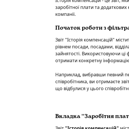
Історія компенсацій - це звіт, я
заробітної плати та додаткових к
компанії.
Початок роботи з фільтр
Звіт "Історія компенсацій" місти
рівнем посади, посадами, відді
зайнятості. Використовуючи ці 
отримати конкретну інформацію,
Наприклад, вибравши певний пері
співробітника, ви отримаєте звіт
що відбулися у цього співробіт
Вкладка ''Заробітня плат
Звіт 
"Історія компенсацій"
 міс