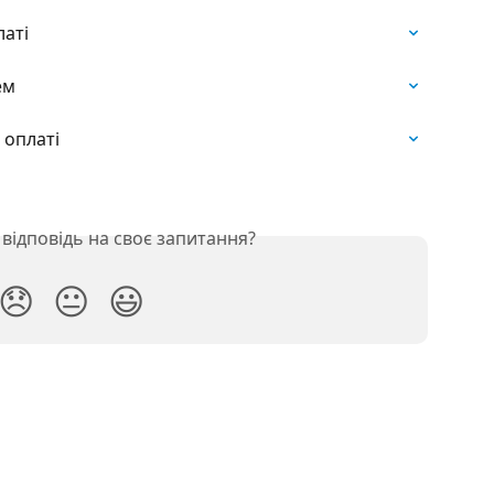
латі
ем
 оплаті
відповідь на своє запитання?
😞
😐
😃