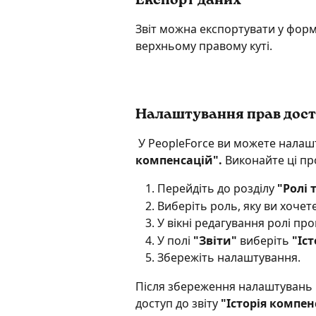
Експорт даних
Звіт можна експортувати у форма
верхньому правому куті.
Налаштування прав доступ
 У PeopleForce ви можете налашт
компенсацій".
 Виконайте ці пр
Перейдіть до розділу 
"Ролі 
Виберіть роль, яку ви хочете
У вікні редагування ролі про
У полі
 "Звіти"
 виберіть 
"Іс
Збережіть налаштування.
Після збереження налаштувань 
доступ до звіту 
"Історія компен