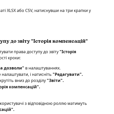
ті XLSX або CSV, натиснувши на три крапки у 
у до звіту "Історія компенсацій" 
увати права доступу до звіту 
"Історія 
ості кроки:
та дозволи"
 в налаштуваннях.
 налаштувати, і натисніть 
"Редагувати".
крутіть вниз до розділу 
"Звіти".
торія компенсацій".
користувачі з відповідною роллю матимуть 
сацій".