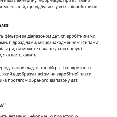
кий надає вичерпну інформацію про всі зміни 
омпенсацій, що відбулися у всіх співробітників 
ами
ть фільтри за діапазоном дат, співробітниками, 
лами, підрозділами, місцезнаходженням і типами 
фільтри, ви можете налаштувати пошук і 
 яка вас цікавить.
од, наприклад, останній рік, і конкретного 
, який відображає всі зміни заробітної плати, 
ника протягом обраного діапазону дат.
а''
тить детальну інформацію про історію 