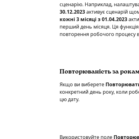
сценарію. Наприклад, налаштув
30.12.2023
 активує сценарій що
кожні 3 місяці з 01.04.2023
 акт
перший день місяця. Ця функція
повторення робочого процесу ві
Повторюваність за рока
Якщо ви виберете 
Повторюват
конкретний день року, коли роб
цю дату.
Використовуйте поле 
Повторюв