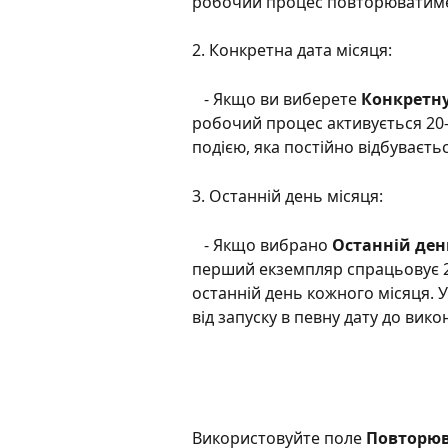
робочий процес повторюватимет
2. Конкретна дата місяця:
   - Якщо ви виберете 
Конкретну
робочий процес активується 20-
подією, яка постійно відбуваєтьс
3. Останній день місяця:
   - Якщо вибрано 
Останній ден
перший екземпляр спрацьовує 20-
останній день кожного місяця. 
від запуску в певну дату до вик
Використовуйте поле 
Повторюв