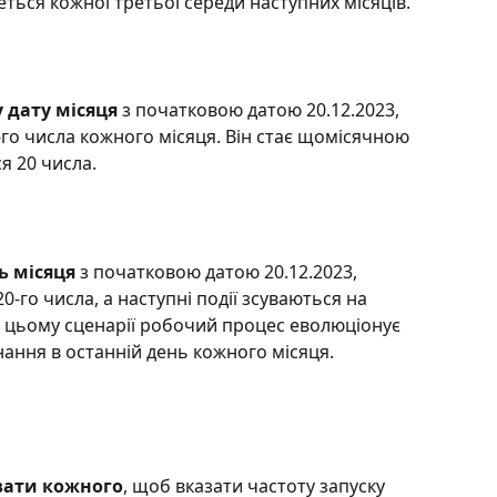
ься кожної третьої середи наступних місяців.
 дату місяця
 з початковою датою 20.12.2023, 
го числа кожного місяця. Він стає щомісячною 
я 20 числа.
ь місяця
 з початковою датою 20.12.2023, 
го числа, а наступні події зсуваються на 
У цьому сценарії робочий процес еволюціонує 
онання в останній день кожного місяця.
ати кожного
, щоб вказати частоту запуску 