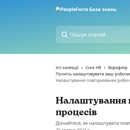
Перейти до основного контенту
Пошук статей...
Усі колекції
Core HR
Воркфлоу
Почніть налаштовувати ваш робочий
Налаштування повторюваних робоч
Налаштування 
процесів
Дізнайтеся, як налаштувати по
20 травня 2024 р.