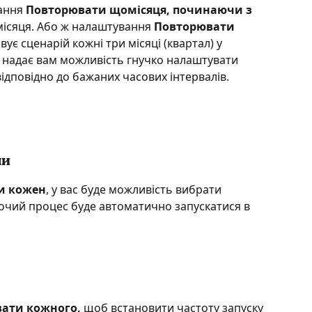
ання 
Повторювати щомісяця, починаючи з 
місяця. Або ж налаштування 
Повторювати 
ивує сценарій кожні три місяці (квартал) у 
 надає вам можливість гнучко налаштувати 
дповідно до бажаних часових інтервалів.
ми
и кожен
, у вас буде можливість вибрати 
очий процес буде автоматично запускатися в 
ати кожного, 
щоб встановити частоту запуску 