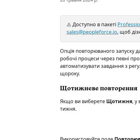
⚠️ Доступно в пакеті 
Professio
sales@peopleforce.io
, щоб діз
Опція повторюваного запуску да
робочі процеси через певні пром
автоматизувати завдання з рег
щороку.
Щотижневе повторення
Якщо ви виберете 
Щотижня
, у
тижня.
Використовуйте поле 
Повторюв