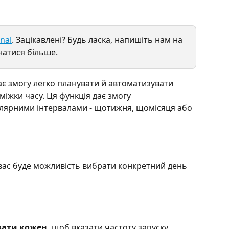
nal
. Зацікавлені? Будь ласка, напишіть нам на 
натися більше.
є змогу легко планувати й автоматизувати 
іжки часу. Ця функція дає змогу 
улярними інтервалами - щотижня, щомісяця або 
 вас буде можливість вибрати конкретний день 
ати кожен, 
щоб вказати частоту запуску 