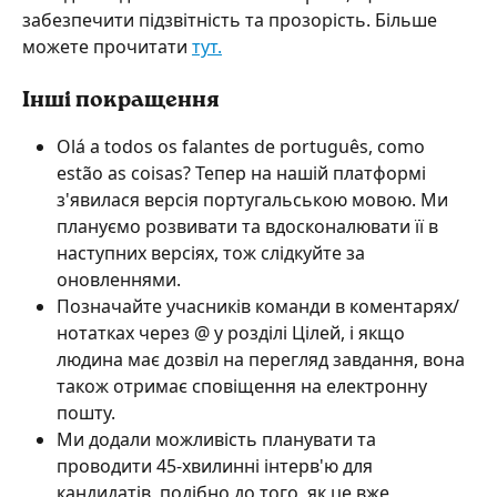
забезпечити підзвітність та прозорість. Більше 
можете прочитати 
тут.
Інші покращення
Olá a todos os falantes de português, como 
estão as coisas? Тепер на нашій платформі 
з'явилася версія португальською мовою. Ми 
плануємо розвивати та вдосконалювати її в 
наступних версіях, тож слідкуйте за 
оновленнями.
Позначайте учасників команди в коментарях/
нотатках через @ у розділі Цілей, і якщо 
людина має дозвіл на перегляд завдання, вона 
також отримає сповіщення на електронну 
пошту. 
Ми додали можливість планувати та 
проводити 45-хвилинні інтерв'ю для 
кандидатів, подібно до того, як це вже 