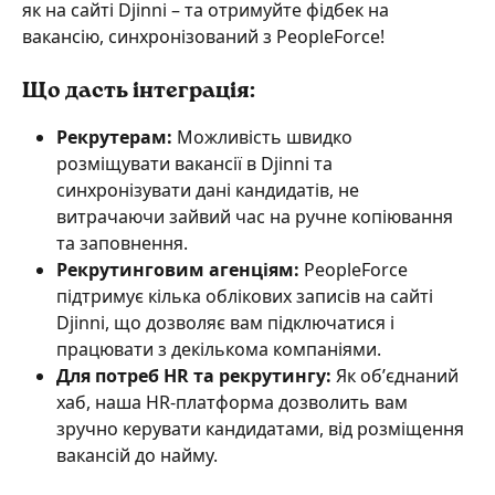
як на сайті Djinni – та отримуйте фідбек на 
вакансію, синхронізований з PeopleForce!
Що дасть інтеграція:
Рекрутерам:
 Можливість швидко 
розміщувати вакансії в Djinni та 
синхронізувати дані кандидатів, не 
витрачаючи зайвий час на ручне копіювання 
та заповнення.
Рекрутинговим агенціям:
 PeopleForce 
підтримує кілька облікових записів на сайті 
Djinni, що дозволяє вам підключатися і 
працювати з декількома компаніями.
Для потреб HR та рекрутингу: 
Як обʼєднаний 
хаб, наша HR-платформа дозволить вам 
зручно керувати кандидатами, від розміщення 
вакансій до найму.