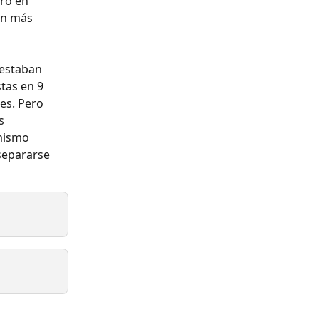
ro en 
ón más 
 estaban 
tas en 9 
es. Pero 
s 
mismo 
separarse 