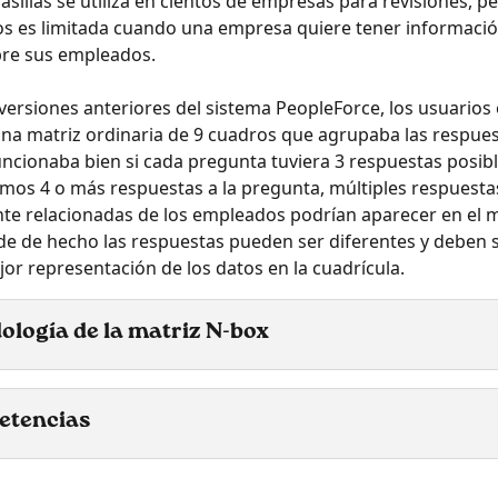
asillas se utiliza en cientos de empresas para revisiones, pe
os es limitada cuando una empresa quiere tener informaci
bre sus empleados.
versiones anteriores del sistema PeopleForce, los usuarios
una matriz ordinaria de 9 cuadros que agrupaba las respues
uncionaba bien si cada pregunta tuviera 3 respuestas posibl
os 4 o más respuestas a la pregunta, múltiples respuesta
te relacionadas de los empleados podrían aparecer en el 
e de hecho las respuestas pueden ser diferentes y deben 
or representación de los datos en la cuadrícula.
ología de la matriz N-box
etencias