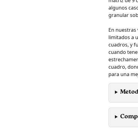
matriz de 9 c
algunos cas
granular so
En nuestras 
limitados a 
cuadros, y f
cuando tenem
estrechamen
cuadro, dond
para una mej
Metod
Comp