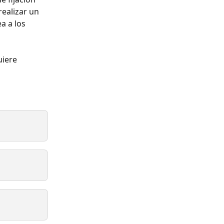
realizar un 
a a los 
uiere 