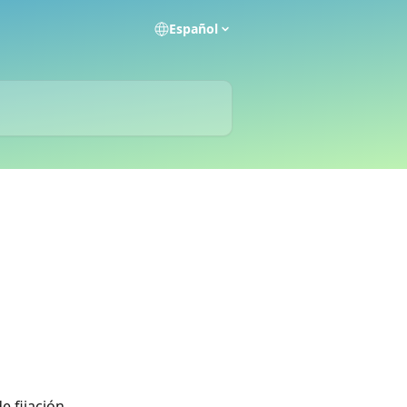
Español
e fijación 