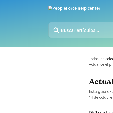
Ir al contenido principal
Buscar artículos...
Todas las cole
Actualice el 
Actual
Esta guía exp
14 de octubre
OKR son las 