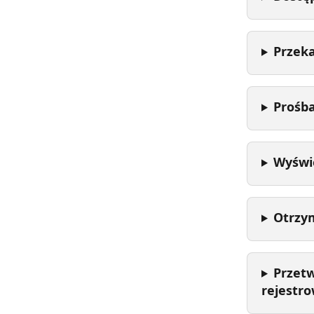
Przek
Prośba
Wyświe
Otrzy
Przet
rejestr