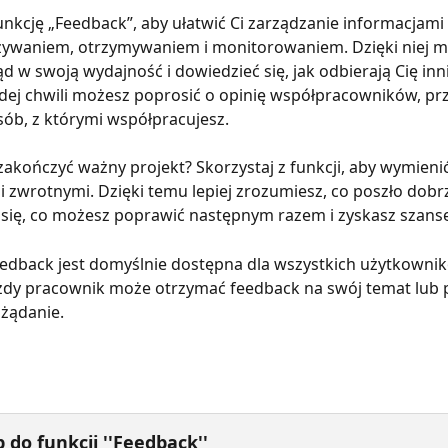
nkcję „Feedback”, aby ułatwić Ci zarządzanie informacjami
azywaniem, otrzymywaniem i monitorowaniem. Dzięki niej m
d w swoją wydajność i dowiedzieć się, jak odbierają Cię inn
dej chwili możesz poprosić o opinię współpracowników, pr
sób, z którymi współpracujesz.
 zakończyć ważny projekt? Skorzystaj z funkcji, aby wymienić
 zwrotnymi. Dzięki temu lepiej zrozumiesz, co poszło dobrz
się, co możesz poprawić następnym razem i zyskasz szansę
eedback jest domyślnie dostępna dla wszystkich użytkowni
żdy pracownik może otrzymać feedback na swój temat lub 
żądanie. 
 do funkcji ''Feedback''