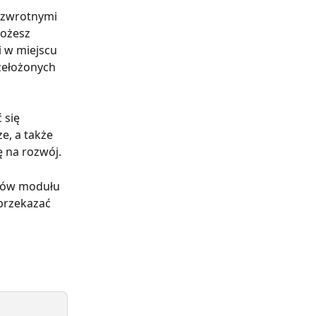
 zwrotnymi 
ożesz 
i w miejscu 
zełożonych 
 się 
e, a także 
 na rozwój.
ków modułu 
przekazać 