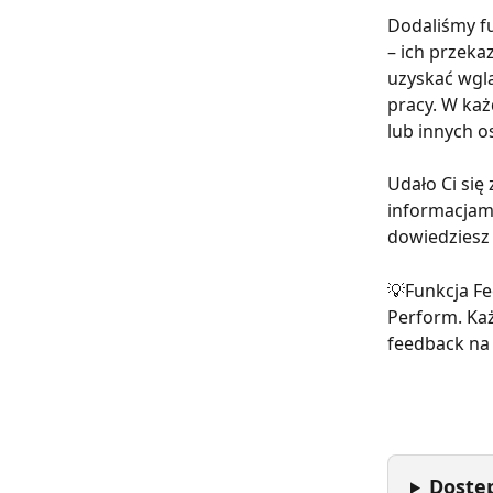
Dodaliśmy fu
– ich przek
uzyskać wglą
pracy. W każ
lub innych o
Udało Ci się
informacjami
dowiedziesz 
💡Funkcja F
Perform. Ka
feedback na 
Dostęp