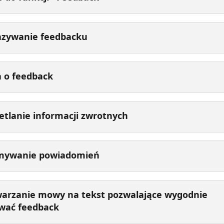
azywanie feedbacku
 o feedback
tlanie informacji zwrotnych
mywanie powiadomień
warzanie mowy na tekst pozwalające wygodnie 
ować feedback