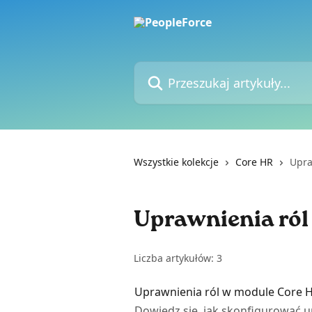
Przejdź do głównej zawartości
Przeszukaj artykuły...
Wszystkie kolekcje
Core HR
Upra
Uprawnienia ról
Liczba artykułów: 3
Uprawnienia ról w module Core 
Dowiedz się, jak skonfigurować 