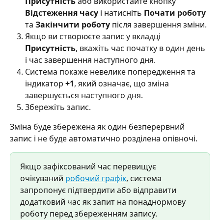
Присутність
 або використайте кнопку 
Відстеження часу
 і натисніть 
Почати роботу
та 
Закінчити роботу
 після завершення зміни.
Якщо ви створюєте запис у вкладці 
Присутність
, вкажіть час початку в один день 
і час завершення наступного дня.
Система покаже невелике попередження та 
індикатор 
+1
, який означає, що зміна 
завершується наступного дня.
Збережіть запис.
Зміна буде збережена як один безперервний 
запис і не буде автоматично розділена опівночі.
Якщо зафіксований час перевищує 
очікуваний 
робочий графік
, система 
запропонує підтвердити або відправити 
додатковий час як запит на понаднормову 
роботу перед збереженням запису.