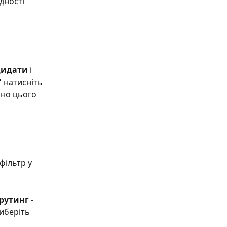
дності 
дидати
 і 
"
 натисніть 
ано цього 
фільтр у 
рутинг - 
виберіть 