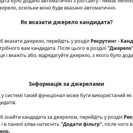
ата було додано автоматично з job-сайту - немає необхі
жерело, оскільки воно буде вказано автоматично.
Як вказати джерело кандидата?
б вказати джерело, перейдіть у розділ 
Рекрутинг - Кан
трібного вам кандидата. Після цього в розділі
 "Джерело
ця і вкажіть або, відредагуйте джерело, з якого було дод
Інформація за джерелами
у системі такий функціонал може бути використаний як 
идатів.
б знайти кандидата за джерелом, перейдіть у розділ 
Рек
и
 і в панелі зліва натисніть
 "Додати фільтр"
, після чого 
ело.