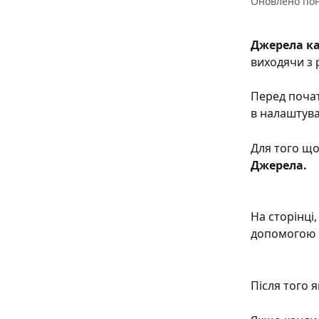
Оновлено пон
Джерела к
виходячи з р
Перед почат
в налаштува
Для того що
Джерела.
На сторінці
допомогою 
Після того я