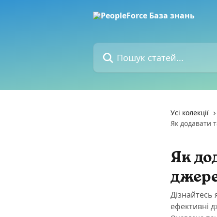
Перейти до основного контенту
Пошук статей...
Усі колекції
Як додавати 
Як до
джере
Дізнайтесь 
ефективні 