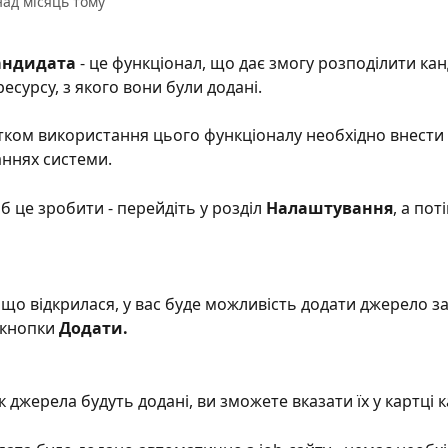
ад місяць тому
андидата
 - це функціонал, що дає змогу розподілити кан
есурсу, з якого вони були додані.
ком використання цього функціоналу необхідно внести 
ннях системи.
б це зробити - перейдіть у розділ 
Налаштування
, а пот
, що відкрилася, у вас буде можливість додати джерело за
кнопки
 Додати.
к джерела будуть додані, ви зможете вказати їх у картці 