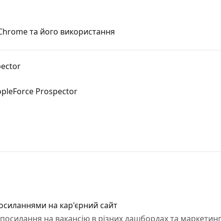
Chrome та його використання
pector
pleForce Prospector
осиланнями на кар'єрний сайт
 посилання на вакансію в різних дашбордах та маркетин