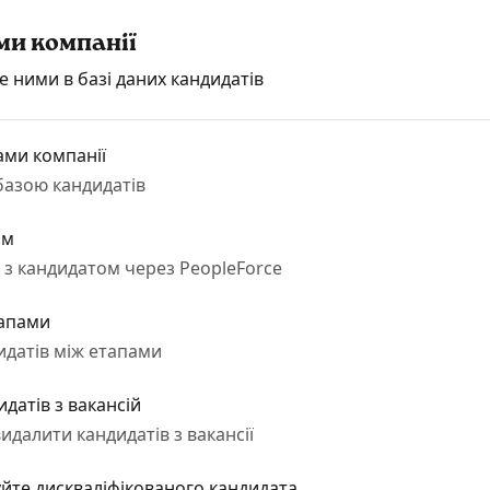
ми компанії
е ними в базі даних кандидатів
ами компанії
базою кандидатів
ом
ю з кандидатом через PeopleForce
тапами
идатів між етапами
датів з вакансій
идалити кандидатів з вакансії
йте дискваліфікованого кандидата