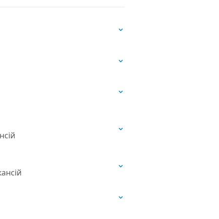
нсій
кансій