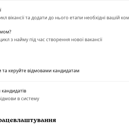
ї
 як створити новий цикл вікансії та додати до нього етапи необхідні вашій к
ймом?
икл з найму під час створення нової вакансії
 та керуйте відмовами кандидатам
 кандидатів
відмови в систему
 працевлаштування