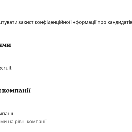
тувати захист конфіденційної інформації про кандидаті
ями
cruit
 компанії
мпанії
ми на рівні компанії