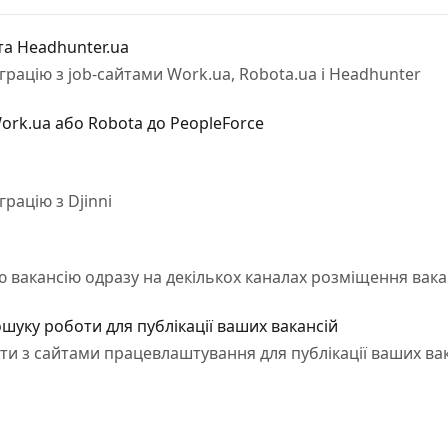
 та Headhunter.ua
грацію з job-сайтами Work.ua, Rоbota.ua і Headhunter
ork.ua або Robota до PeopleForce
грацію з Djinni
ою вакансію одразу на декількох каналах розміщення вака
шуку роботи для публікації ваших вакансій
кти з сайтами працевлаштування для публікації ваших ва