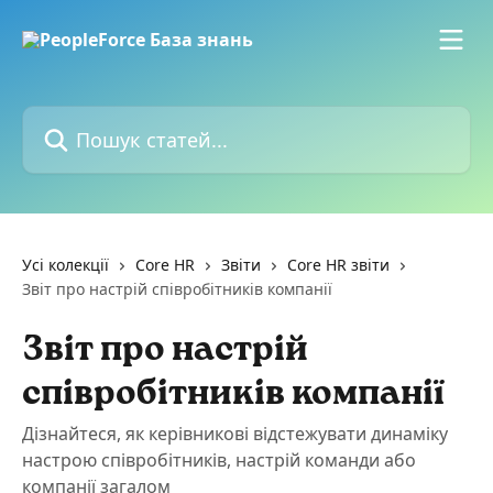
Перейти до основного контенту
Пошук статей...
Усі колекції
Core HR
Звіти
Core HR звіти
Звіт про настрій співробітників компанії
Звіт про настрій
співробітників компанії
Дізнайтеся, як керівникові відстежувати динаміку
настрою співробітників, настрій команди або
компанії загалом