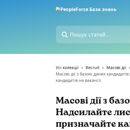
Перейти до основного контенту
Пошук статей...
Усі колекції
Recruit
Масові дії
Масові дії з базою даних кандидаті
кандидатів на вакансії
Масові дії з ба
Надсилайте лис
призначайте кан