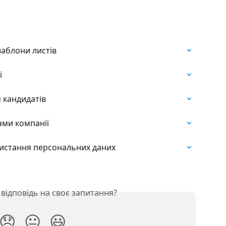
аблони листів
ї
 кандидатів
ами компанії
ристання персональних даних
відповідь на своє запитання?
😞
😐
😃