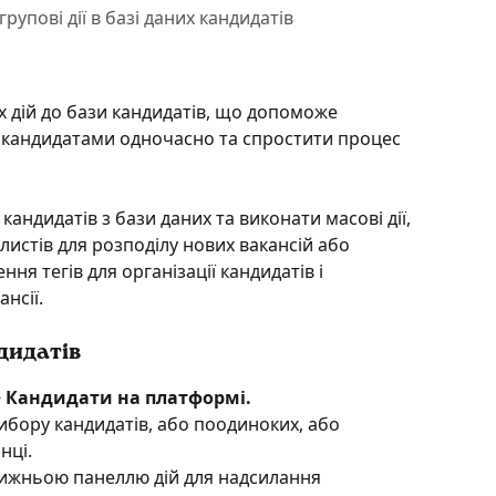
рупові дії в базі даних кандидатів
 дій до бази кандидатів, що допоможе 
 кандидатами одночасно та спростити процес 
андидатів з бази даних та виконати масові дії, 
листів для розподілу нових вакансій або 
я тегів для організації кандидатів і 
ансії.
ндидатів
> Кандидати на платформі.
ибору кандидатів, або поодиноких, або 
нці.
нижньою панеллю дій для надсилання 