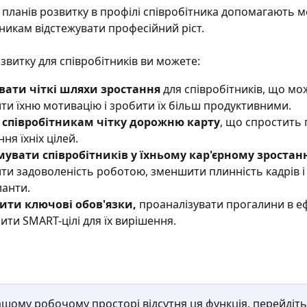
ї планів розвитку в профілі співробітника допомагають 
тникам відстежувати професійний ріст. 
звитку для співробітників ви можете:
вати чіткі шляхи зростання
 для співробітників, що мо
ти їхню мотивацію і зробити їх більш продуктивними.
 співробітникам чітку дорожню карту
, що спростить 
ня їхніх цілей.
увати співробітників у їхньому кар'єрному зростанн
ти задоволеність роботою, зменшити плинність кадрів і
ланти.
ти ключові обов'язки, 
проаналізувати прогалини в е
ити SMART-цілі для їх вирішення.
ашому робочому просторі відсутня ця функція, перейдіть