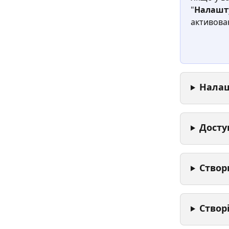
"
Налашт
активован
Налаш
Досту
Створ
Створ