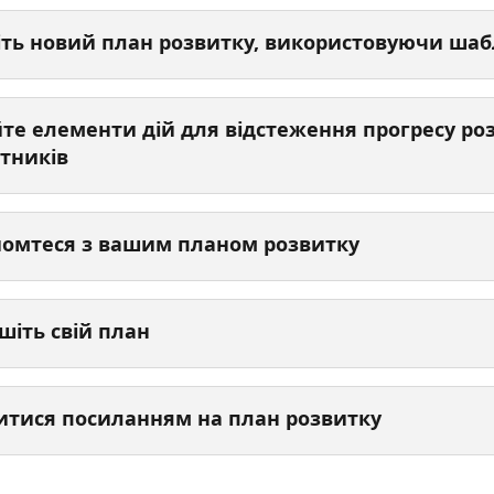
іть новий план розвитку, використовуючи шаб
те елементи дій для відстеження прогресу роз
ітників
омтеся з вашим планом розвитку
шіть свій план
итися посиланням на план розвитку