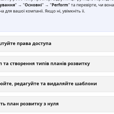
ування
" → "
Основні
" → "
Perform
" та перевірте, чи вона
а для вашої компанії. Якщо ні, увімкніть її.
туйте права доступа
п та створення типів планів розвитку
юйте, редагуйте та видаляйте шаблони
іть план розвитку з нуля