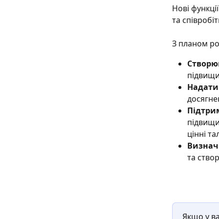
Нові функці
та співробі
З планом ро
Створю
підвищи
Надати
досягнен
Підтрим
підвищи
цінні та
Визначи
та створ
Якщо у в