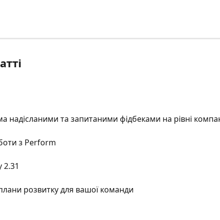
атті
ма надісланими та запитаними фідбеками на рівні компан
боти з Perform
 2.31
плани розвитку для вашої команди