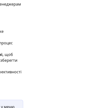
менеджерам 
же 
процес 
і,
 щоб 
 зберегти 
фективності 
 у меню 