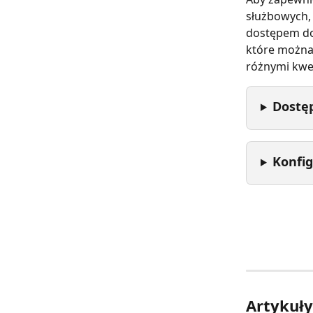
służbowych,
dostępem do
które można
różnymi kwes
Dostęp
Konfi
Artykuł