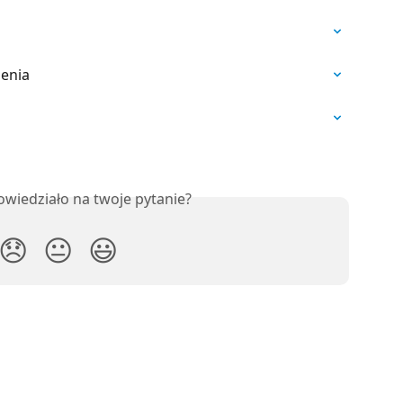
ienia
owiedziało na twoje pytanie?
😞
😐
😃