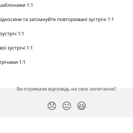
шаблонами 1:1
ідносини та заплануйте повторювані зустрічі 1:1
зустріч 1:1
вої зустрічі 1:1
трічами 1:1
Ви отримали відповідь на своє запитання?
😞
😐
😃