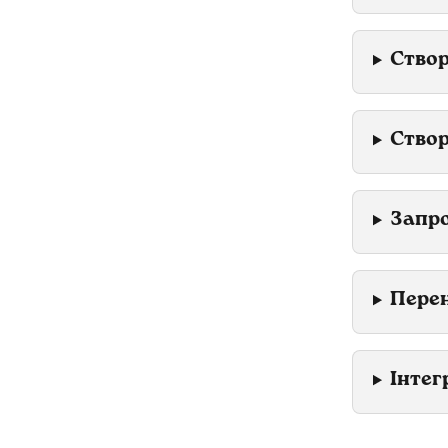
Створ
Створ
Запро
Перен
Інтег