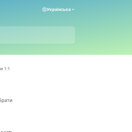
Українська
и 1:1
 брати