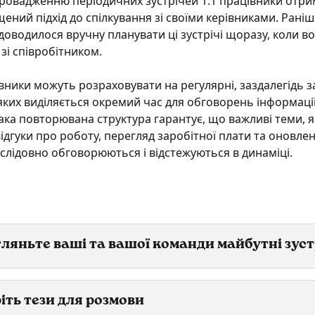
ровадженню періодичних зустрічей 1:1 працівники отри
ений підхід до спілкування зі своїми керівниками. Раніш
доводилося вручну планувати ці зустрічі щоразу, коли во
зі співробітником. 
вники можуть розраховувати на регулярні, заздалегідь з
а яких виділяється окремий час для обговорень інформації
ака повторювана структура гарантує, що важливі теми, я
ідгуки про роботу, перегляд заробітної плати та оновлен
ослідовно обговорюються і відстежуються в динаміці.
ляньте ваші та вашої команди майбутні зуст
іть тези для розмови