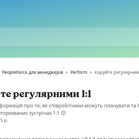
PeopleForce для менеджерів
Perform
Керуйте регулярним
те регулярними 1:1
формація про те, як співробітники можуть планувати та
вторюваних зустрічах 1:1 😊
5 р.