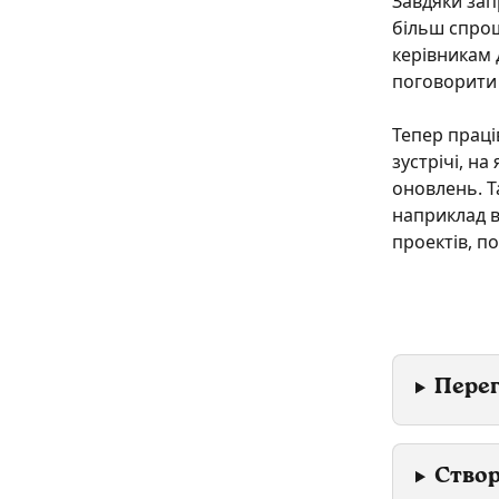
Завдяки зап
більш спрощ
керівникам 
поговорити 
Тепер праці
зустрічі, н
оновлень. Т
наприклад в
проектів, п
Перег
Створ