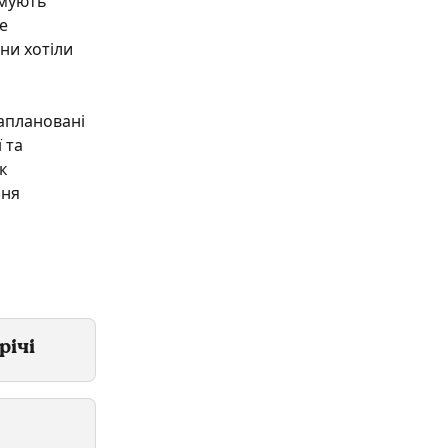
мують 
е 
ни хотіли 
аплановані 
 та 
к 
ня 
річі