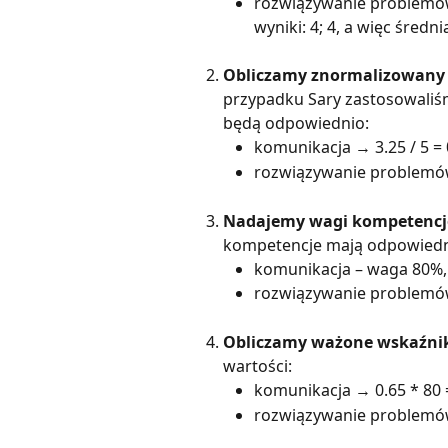
rozwiązywanie problemów
wyniki: 4; 4, a więc średn
Obliczamy znormalizowany w
przypadku Sary zastosowaliś
będą odpowiednio:
komunikacja → 3.25 / 5 = 
rozwiązywanie problemów 
Nadajemy wagi kompetenc
kompetencje mają odpowiedn
komunikacja – waga 80%,
rozwiązywanie problemó
Obliczamy ważone wskaźnik
wartości:
komunikacja → 0.65 * 80 
rozwiązywanie problemów