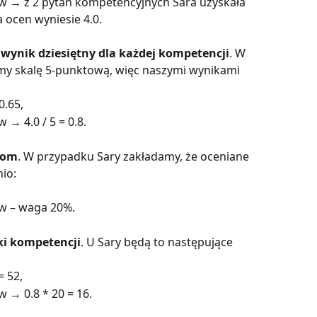
 → z 2 pytań kompetencyjnych Sara uzyskała 
ia ocen wyniesie 4.0.
ynik dziesiętny dla każdej kompetencji
. W 
my skalę 5-punktową, więc naszymi wynikami 
0.65,
→ 4.0 / 5 = 0.8.
jom
. W przypadku Sary zakładamy, że oceniane 
io:
w – waga 20%.
i kompetencji
. U Sary będą to następujące 
= 52,
 → 0.8 * 20 = 16.