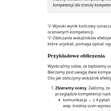
kompetencji dla trzeciej kompetenc
💡 Wysoki wynik końcowy oznacz
ocenianych kompetencji.
💡 Obliczanie wskaźników efekty
które uzyskali, pomaga opisać og
Przykładowe obliczenia
Wyobraźmy sobie, że będziemy oc
Bierzemy pod uwagę dwie kompet
Oto jak obliczymy wskaźnik efekt
Zbieramy oceny
. Załóżmy, ż
przeglądzie kompetencji nast
komunikacja → z 4 pytań k
więc średnia ocen wyniesi