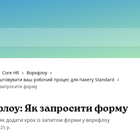
Core HR
Воркфлоу
штовувати ваш робочий процес для пакету Standard
 запросити форму
лоу: Як запросити форму
 як додати крок із запитом форми у воркфлоу
25 р.