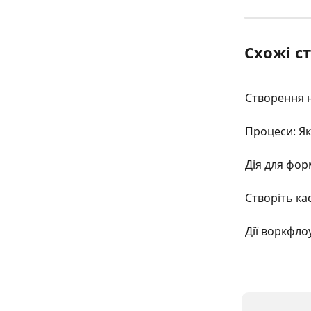
Схожі ст
Створення н
Процеси: Як
Дія для фор
Створіть ка
Дії воркфло