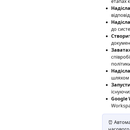
етапах 
Надісла
відпові
Надісла
до сист
Створи
документ
Завата
співроб
політики
Надісла
шляхом 
Запуст
існуючи
Google 
Workspa
⏰ Автомат
часового