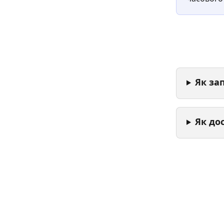
Як за
Як до