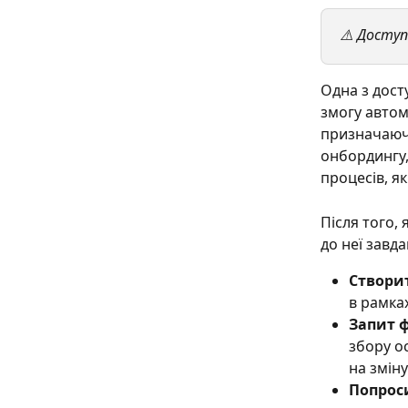
⚠️ Доступ
Одна з дост
змогу автом
призначаюч
онбордингу,
процесів, як
Після того,
до неї завда
Створи
в рамка
Запит 
збору о
на зміну
Попроси