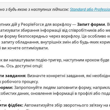
но з будь-якою з наступних підписок: 
Standard або Professio
упних дій у PeopleForce для воркфлоу — 
Запит форми
. 
атизувати збирання інформації від співробітників або м
и форму безпосередньо через воркфлоу. Це особливо к
 запиту обладнання, внутрішніх змін або будь-яких кори
і ви хочете оптимізувати.
 як ви налаштували подію-тригер, наступним кроком буде
нь. Ось доступні опції:
ти завдання:
 Визначте конкретні завдання, які необхід
х робочого процесу.
форми: 
Запропонуйте людям заповнити форму, наприкла
собистих даних, оновлення інформації в профілі або под
.
ти фідбек: 
Автоматизуйте збір зворотнього звʼязку на