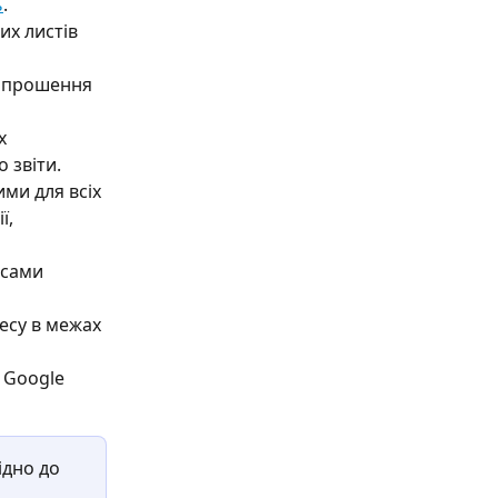
ь
.
х листів 
апрошення 
х 
 звіти.
ми для всіх 
, 
ісами 
есу в межах 
 Google 
дно до 