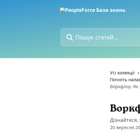
Перейти до основного контенту
Пошук статей...
Усі колекції
Почніть нала
Воркфлоу: Як
Воркф
Дізнайтеся,
20 вересня 20