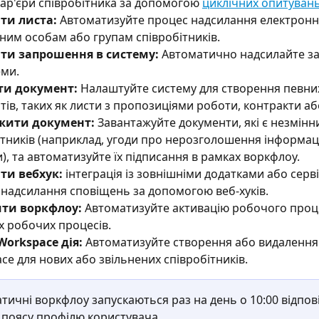
кар'єри співробітника за допомогою 
циклічних опитуван
ти листа: 
Автоматизуйте процес надсилання електронни
дним особам або групам співробітників.
ти запрошення в систему: 
Автоматично надсилайте з
еми.
ти документ:
 Налаштуйте систему для створення певни
ів, таких як листи з пропозиціями роботи, контракти або
жити документ:
 Завантажуйте документи, які є незмінни
ітників (наприклад, угоди про нерозголошення інформації
), та автоматизуйте їх підписання в рамках воркфлоу.
ти вебхук: 
інтеграція із зовнішніми додатками або серв
надсилання сповіщень за допомогою веб-хуків.
ити воркфлоу:
 Автоматизуйте активацію робочого проц
х робочих процесів.
Workspace дія:
 Автоматизуйте створення або видалення
ce для нових або звільнених співробітників.
ичні воркфлоу запускаються раз на день о 10:00 відпові
 поясу профілю користувача.