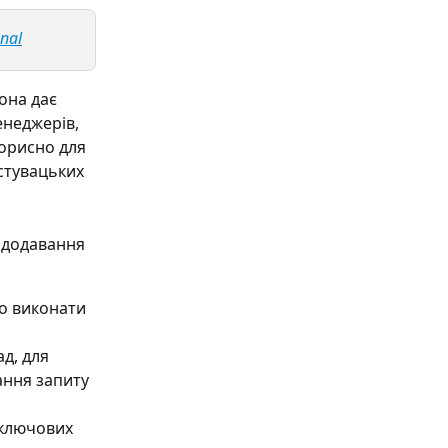
nal
Вона дає 
енеджерів, 
орисно для 
стувацьких 
 додавання 
но виконати 
д, для 
ання запиту 
 ключових 