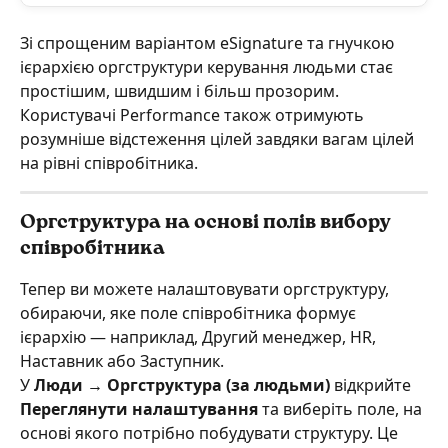
Зі спрощеним варіантом eSignature та гнучкою 
ієрархією оргструктури керування людьми стає 
простішим, швидшим і більш прозорим. 
Користувачі Performance також отримують 
розумніше відстеження цілей завдяки вагам цілей 
на рівні співробітника. 
Оргструктура на основі полів вибору 
співробітника
Тепер ви можете налаштовувати оргструктуру, 
обираючи, яке поле співробітника формує 
ієрархію — наприклад, Другий менеджер, HR, 
Наставник або Заступник.
У 
Люди → Оргструктура (за людьми)
 відкрийте 
Переглянути налаштування
 та виберіть поле, на 
основі якого потрібно побудувати структуру. Це 