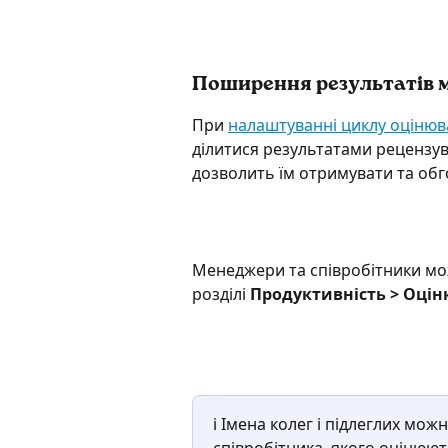
Поширення результатів
При 
налаштуванні циклу оціню
ділитися результатами рецензув
дозволить їм отримувати та обго
Менеджери та співробітники мож
розділі 
Продуктивність > Оцінк
ℹ️ Імена колег і підлеглих м
співробітника, якого оцінюют