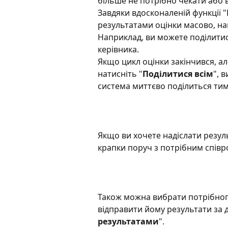
більше не потрібно чекати або 
Завдяки вдосконаленій функції "
результатами оцінки масово, на
Наприклад, ви можете поділитися
керівника.  
Якщо цикл оцінки закінчився, але
натисніть "
Поділитися всім
", 
система миттєво поділиться тим
Якщо ви хочете надіслати резул
крапки поруч з потрібним співро
Також можна вибрати потрібного 
відправити йому результати за
результатами
".