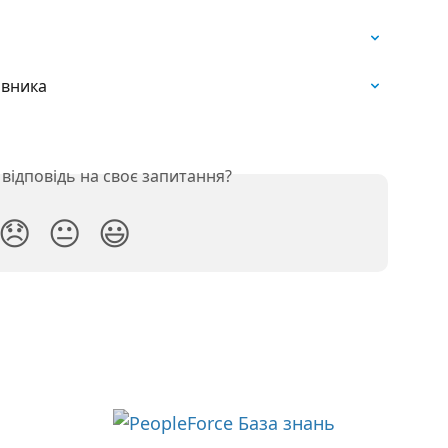
івника
відповідь на своє запитання?
😞
😐
😃