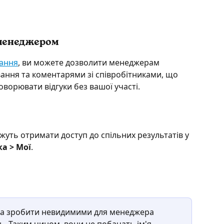
 менеджером
вання
, ви можете дозволити менеджерам 
ання та коментарями зі співробітниками, що 
ворювати відгуки без вашої участі.
уть отримати доступ до спільних результатів у 
а > Мої
. 
ожна зробити невидимими для менеджера 
ь. Таким чином, вони не побачать ім'я 