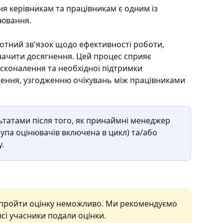
я керівникам та працівникам є одним із 
ювання.  
отний зв'язок щодо ефективності роботи, 
значити досягнення. Цей процес сприяє 
коналення та необхідної підтримки 
щення, узгодженню очікувань між працівниками 
льтатами після того, як принаймні менеджер 
упа оцінювачів включена в цикл) та/або 
.
, пройти оцінку неможливо. Ми рекомендуємо 
сі учасники подали оцінки.  