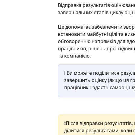
Відправка результатів оцінюванн
завершальних етапів циклу оцін
Це допомагає забезпечити звор
встановити майбутні цілі та ви
обговоренню напрямків для вдос
працівників, рішень про  підви
та компанією.
ℹ️ Ви можете поділитися резу
завершить оцінку (якщо ця гр
працівник надасть самооцінку
❗Після відправки результатів
ділитися результатами, коли в