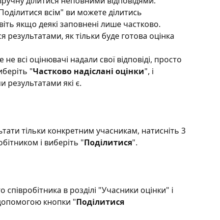
вручну ділитися неповними відповідями. 
Поділитися всім" ви можете ділитись 
віть якщо деякі заповнені лише частково. 
 результатами, як тільки буде готова оцінка 
 не всі оцінювачі надали свої відповіді, просто 
виберіть "
Частково надіслані оцінки
", і 
и результатами які є.
ьтати тільки конкретним учасникам, натисніть 3 
бітником і виберіть "
Поділитися
".
співробітника в розділі "Учасники оцінки" і 
 допомогою кнопки "
Поділитися 