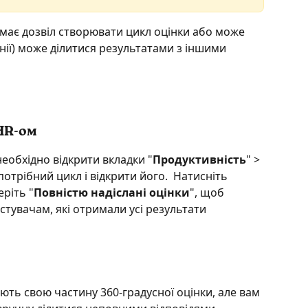
 має дозвіл створювати цикл оцінки або може 
нії) може ділитися результатами з іншими 
HR-ом
еобхідно відкрити вкладки "
Продуктивність
" > 
потрібний цикл і відкрити його.  Натисніть 
еріть "
Повністю надіслані оцінки
", щоб 
тувачам, які отримали усі результати 
ють свою частину 360-градусної оцінки, але вам 