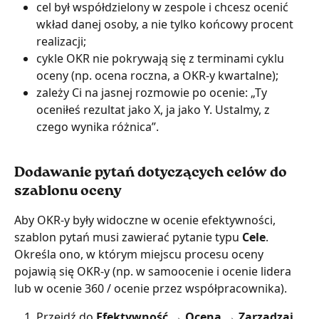
cel był współdzielony w zespole i chcesz ocenić 
wkład danej osoby, a nie tylko końcowy procent 
realizacji;
cykle OKR nie pokrywają się z terminami cyklu 
oceny (np. ocena roczna, a OKR-y kwartalne);
zależy Ci na jasnej rozmowie po ocenie: „Ty 
oceniłeś rezultat jako X, ja jako Y. Ustalmy, z 
czego wynika różnica”.
Dodawanie pytań dotyczących celów do 
szablonu oceny
Aby OKR-y były widoczne w ocenie efektywności, 
szablon pytań musi zawierać pytanie typu 
Cele
. 
Określa ono, w którym miejscu procesu oceny 
pojawią się OKR-y (np. w samoocenie i ocenie lidera 
lub w ocenie 360 / ocenie przez współpracownika).
Przejdź do 
Efektywność → Ocena → Zarządzaj 