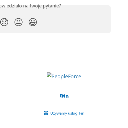
owiedziało na twoje pytanie?
😞
😐
😃
Używamy usługi Fin