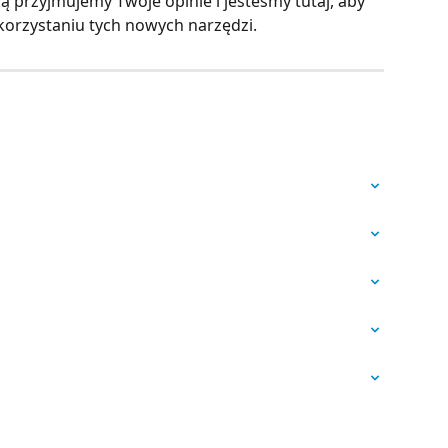
ią przyjmujemy Twoje opinie i jesteśmy tutaj, aby 
korzystaniu tych nowych narzędzi.