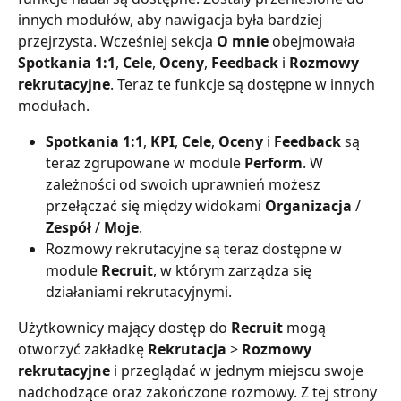
innych modułów, aby nawigacja była bardziej 
przejrzysta. Wcześniej sekcja 
O mnie
 obejmowała 
Spotkania 1:1
, 
Cele
, 
Oceny
, 
Feedback 
i 
Rozmowy 
rekrutacyjne
. Teraz te funkcje są dostępne w innych 
modułach.
Spotkania 1:1
, 
KPI
, 
Cele
, 
Oceny 
i 
Feedback 
są 
teraz zgrupowane w module 
Perform
. W 
zależności od swoich uprawnień możesz 
przełączać się między widokami 
Organizacja 
/ 
Zespół 
/ 
Moje
.
Rozmowy rekrutacyjne są teraz dostępne w 
module 
Recruit
, w którym zarządza się 
działaniami rekrutacyjnymi.
Użytkownicy mający dostęp do 
Recruit 
mogą 
otworzyć zakładkę 
Rekrutacja 
> 
Rozmowy 
rekrutacyjne 
i przeglądać w jednym miejscu swoje 
nadchodzące oraz zakończone rozmowy. Z tej strony 